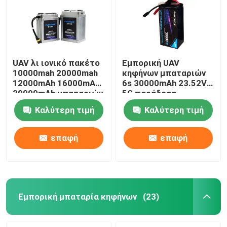
UAV λι ιονικό πακέτο
Εμπορική UAV
10000mah 20000mah
κηφήνων μπαταριών
12000mAh 16000mAh
6s 30000mAh 23.52V
30000mAh μπαταριών
5C παράδοση
κηφήνων
μεταφορών
Καλύτερη τιμή
Καλύτερη τιμή
αεροφωτογραφίας λι
ιονική
επαφή
επαφή
Αρχική Σελίδα
Προϊόντα
Εμπορική μπαταρία κηφήνων
(23)
Σχετικά με εμάς