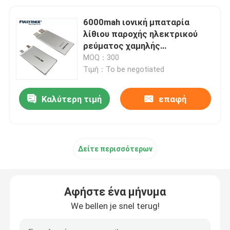
6000mah ιονική μπαταρία
λίθιου παροχής ηλεκτρικού
ρεύματος χαμηλής
θερμοκρασίας μπαταριών 1C
MOQ：300
λίθιου
Τιμή：To be negotiated
Καλύτερη τιμή
επαφή
Δείτε περισσότερων
Αφήστε ένα μήνυμα
We bellen je snel terug!