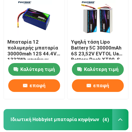
Γύρος εργοστασίων
Ποιοτικός έλεγχος
Μπαταρία 12
Υψηλή τάση Lipo
πολυμερής μπαταρία
Battery 5C 30000mAh
30000mah 12S 44.4V
6S 23,52V EVTOL Uam
επαφή
1332Wh κηφήνων
Battery Pack XT90-S
γεωργίας λι κυττάρων
Plug
Καλύτερη τιμή
Καλύτερη τιμή
Νέα
επαφή
επαφή
Ηλεκτρική μπαταρία αεροσκαφών
UAV μπαταρία κηφήνων
Ιδιωτική Hobbyist μπαταρία κηφήνων
(4)
Εμπορική μπαταρία κηφήνων