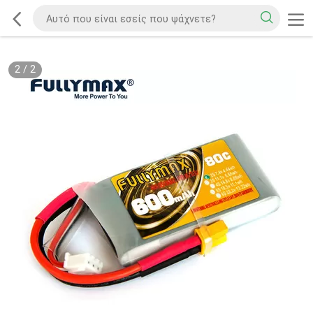
2
/
2