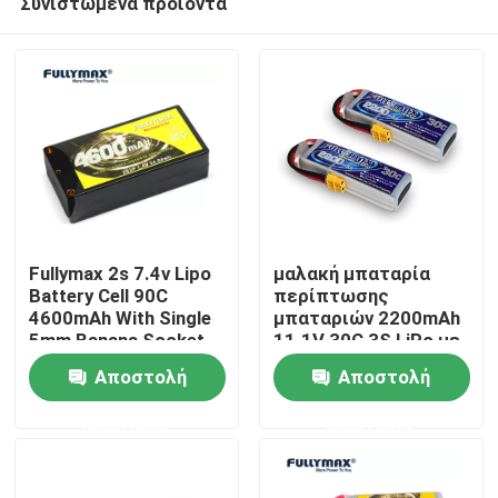
Συνιστώμενα προϊόντα
Fullymax 2s 7.4v Lipo
μαλακή μπαταρία
Battery Cell 90C
περίπτωσης
4600mAh With Single
μπαταριών 2200mAh
5mm Banana Socket
11.1V 30C 3S LiPo με
Αρχική Σελίδα
Lipo Fullymax
το βούλωμα XT60 για
Αποστολή
Αποστολή
το αεροπλάνο RC
Προϊόντα
ερώτησης
ερώτησης
Σχετικά με εμάς