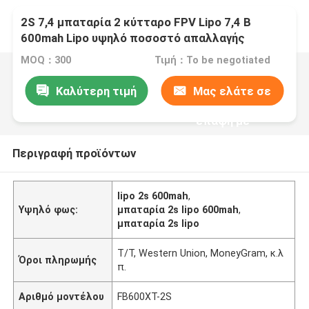
2S 7,4 μπαταρία 2 κύτταρο FPV Lipo 7,4 Β
600mah Lipo υψηλό ποσοστό απαλλαγής
μπαταριών 80C Β Rc
MOQ：300
Τιμή：To be negotiated
Καλύτερη τιμή
Μας ελάτε σε
επαφή με
Περιγραφή προϊόντων
lipo 2s 600mah
,
Υψηλό φως:
μπαταρία 2s lipo 600mah
,
μπαταρία 2s lipo
T/T, Western Union, MoneyGram, κ.λ
Όροι πληρωμής
π.
Αριθμό μοντέλου
FB600XT-2S