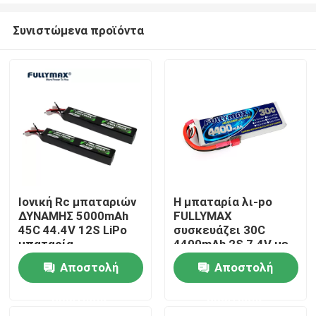
Συνιστώμενα προϊόντα
Ιονική Rc μπαταριών
Η μπαταρία λι-po
ΔΥΝΑΜΗΣ 5000mAh
FULLYMAX
Αρχική Σελίδα
45C 44.4V 12S LiPo
συσκευάζει 30C
μπαταρία
4400mAh 2S 7.4V με
αεροπλάνων λι
το βούλωμα Τ για το
Αποστολή
Αποστολή
Προϊόντα
αεροπλάνο Heli
φορτηγών βαρκών
ερώτησης
ερώτησης
αυτοκινήτων RC
Σχετικά με εμάς