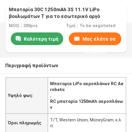
Μπαταρία 30C 1250mAh 3S 11.1V LiPo
βουλωμάτων Τ για το εσωτερικό αργό
αεροπλάνο ιπτάμενων RC Aerobatic
MOQ：200pcs
Τιμή：To be negotiated
Καλύτερη τιμή
Μας ελάτε σε
επαφή με
Περιγραφή προϊόντων
Μπαταρία LiPo αεροπλάνων RC Ae
robatic
Υψηλό φως:
,
RC μπαταρία 1250mAh αεροπλάνω
ν
T/T, Western Union, MoneyGram, κ.λ
Όροι πληρωμής
π.